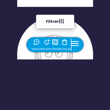
Filtrer
Adresse
Horaires
Plan
Boutiques
L'opticien Concept
Optique et audition, Santé et
bien-être